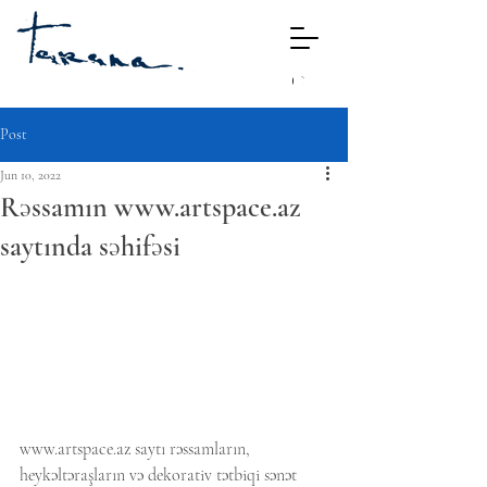
Post
Jun 10, 2022
Rəssamın www.artspace.az
saytında səhifəsi
www.artspace.az saytı rəssamların, 
heykəltəraşların və dekorativ tətbiqi sənət 