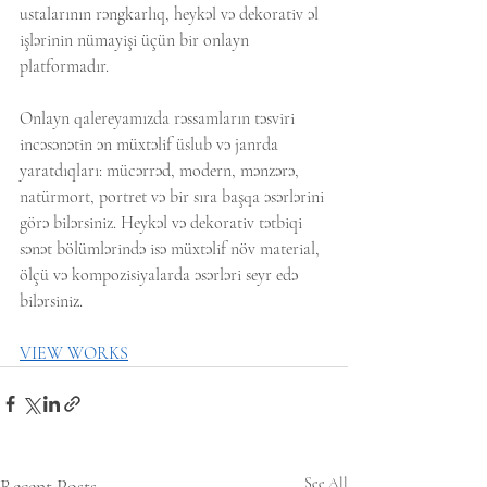
ustalarının rəngkarlıq, heykəl və dekorativ əl 
işlərinin nümayişi üçün bir onlayn 
platformadır. 
Onlayn qalereyamızda rəssamların təsviri 
incəsənətin ən müxtəlif üslub və janrda 
yaratdıqları: mücərrəd, modern, mənzərə, 
natürmort, portret və bir sıra başqa əsərlərini 
görə bilərsiniz. Heykəl və dekorativ tətbiqi 
sənət bölümlərində isə müxtəlif növ material, 
ölçü və kompozisiyalarda əsərləri seyr edə 
bilərsiniz.
VIEW WORKS
Recent Posts
See All